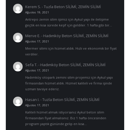
Kerem S.
-
Tuzla Beton SİLİMİ, ZEMİN SİLİMİ
Ağustos 19, 2021
Antrepo zemin silim işimiz için Aykul yapı ile iletişime
geçtik en kısa sürede keşif için geldiler. 1 hafta gibi bir…
Merve E.
-
Hadımköy Beton SİLİMİ, ZEMİN SİLİMİ
Ağustos 17, 2021
Mermer silimi için hizmet aldık. Hızlı ve ekonomik bir fiyat
verdiler.
Sefa T.
-
Hadımköy Beton SİLİMİ, ZEMİN SİLİMİ
Ağustos 17, 2021
Hadımköy otopark zemini silim projemiz için Aykul yapı
firmasından hizmet aldık. Hizmet kaliteli ve firma işinde
uzman tavsiye ederiz.
Hasan I.
-
Tuzla Beton SİLİMİ, ZEMİN SİLİMİ
Ağustos 17, 2021
Kaliteli hizmet almak istiyorsanız Aykul beton silim
firmasından fiyat almalısınız. Biz 1 hafta öncesinden
program yaptık gününde gelip en kısa…