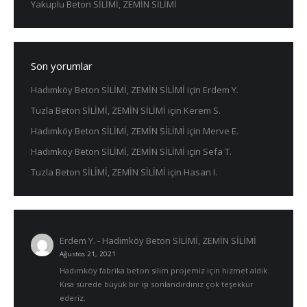
Yakuplu Beton SİLİMİ, ZEMİN SİLİMİ
Son yorumlar
Hadımköy Beton SİLİMİ, ZEMİN SİLİMİ
için
Erdem Y.
Tuzla Beton SİLİMİ, ZEMİN SİLİMİ
için
Kerem S.
Hadımköy Beton SİLİMİ, ZEMİN SİLİMİ
için
Merve E.
Hadımköy Beton SİLİMİ, ZEMİN SİLİMİ
için
Sefa T.
Tuzla Beton SİLİMİ, ZEMİN SİLİMİ
için
Hasan I.
Erdem Y.
-
Hadımköy Beton SİLİMİ, ZEMİN SİLİMİ
Ağustos 21, 2021
Hadımköy fabrika beton silim projemiz için hizmet aldık.
Kısa sürede büyük bir işi sonlandırdınız çok teşekkür
ederiz.