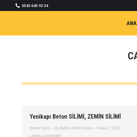
0543 645 92 34
ANA
C
Yenikapı Beton SİLİMİ, ZEMİN SİLİMİ
Beton Silimi
By
Beton Silim Ustası
Nisan 7, 2021
Leave a comment