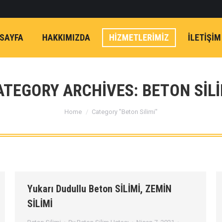
SAYFA
HAKKIMIZDA
HİZMETLERİMİZ
İLETIŞIM
ATEGORY ARCHIVES:
BETON SILI
You are here:
Home
Category "Beton Silimi"
Yukarı Dudullu Beton SİLİMİ, ZEMİN
SİLİMİ