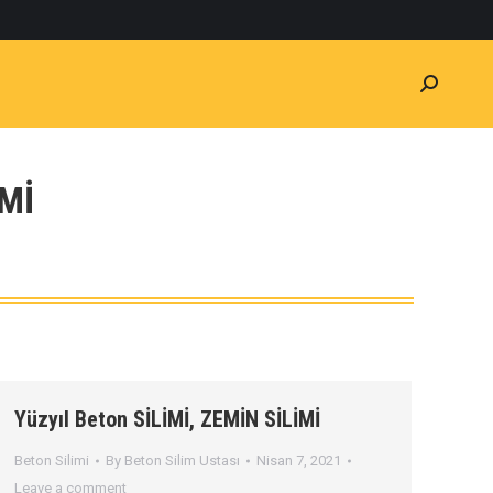
Search:
MI
Yüzyıl Beton SİLİMİ, ZEMİN SİLİMİ
Beton Silimi
By
Beton Silim Ustası
Nisan 7, 2021
Leave a comment