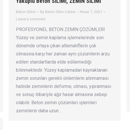
Yakuplu Beton SİLİMİ, ZEMİN SİLİMİ
Beton Silimi
By
Beton Silim Ustası
Nisan 7, 2021
Leave a comment
PROFESYONEL BETON ZEMİN ÇÖZÜMLERİ
Yüzey ve zemin kaplama işlemelerinde son
dönemde ortaya çıkan alternatiflerin çok
olmasına karşı her zaman aynı çözümlerin arzu
edilen standartlarda elde edilemediği
bilinmektedir. Yüzey kaplamadan kaynaklanan
zemin sorunları gerekli önlemlerin alınmaması
halinde zeminlerin deforme, olması, yıpranması
ve sonuç itibariyle ağır hasar almasına sebep
olabilir. Beton zemin çözümleri işlemleri
zeminlerin daha uzun…