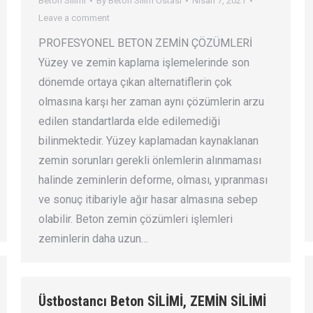
Beton Silimi
By
Beton Silim Ustası
Nisan 7, 2021
Leave a comment
PROFESYONEL BETON ZEMİN ÇÖZÜMLERİ
Yüzey ve zemin kaplama işlemelerinde son
dönemde ortaya çıkan alternatiflerin çok
olmasına karşı her zaman aynı çözümlerin arzu
edilen standartlarda elde edilemediği
bilinmektedir. Yüzey kaplamadan kaynaklanan
zemin sorunları gerekli önlemlerin alınmaması
halinde zeminlerin deforme, olması, yıpranması
ve sonuç itibariyle ağır hasar almasına sebep
olabilir. Beton zemin çözümleri işlemleri
zeminlerin daha uzun…
Üstbostancı Beton SİLİMİ, ZEMİN SİLİMİ