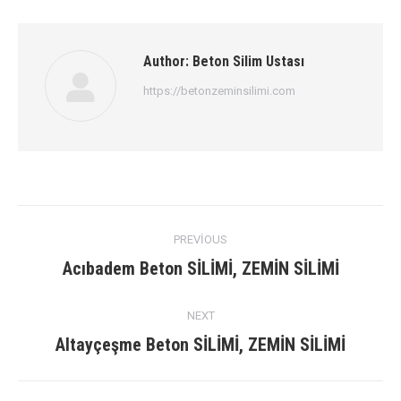
Author:
Beton Silim Ustası
https://betonzeminsilimi.com
Post
PREVIOUS
navigation
Previous
Acıbadem Beton SİLİMİ, ZEMİN SİLİMİ
post:
NEXT
Next
Altayçeşme Beton SİLİMİ, ZEMİN SİLİMİ
post: