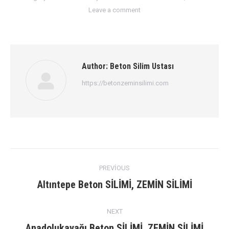
Leave a comment
Author:
Beton Silim Ustası
https://betonzeminsilimi.com
Post
PREVIOUS
navigation
Previous
Altıntepe Beton SİLİMİ, ZEMİN SİLİMİ
post:
NEXT
Next
Anadolukavağı Beton SİLİMİ, ZEMİN SİLİMİ