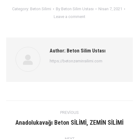
Category:
Beton Silimi
By
Beton Silim Ustası
Nisan 7, 2021
Leave a comment
Author:
Beton Silim Ustası
https://betonzeminsilimi.com
Post
PREVIOUS
navigation
Previous
Anadolukavağı Beton SİLİMİ, ZEMİN SİLİMİ
post:
NEXT