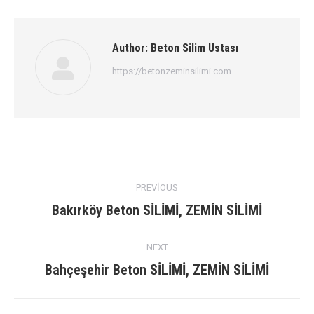
Author:
Beton Silim Ustası
https://betonzeminsilimi.com
Post
PREVIOUS
navigation
Previous
Bakırköy Beton SİLİMİ, ZEMİN SİLİMİ
post:
NEXT
Next
Bahçeşehir Beton SİLİMİ, ZEMİN SİLİMİ
post: