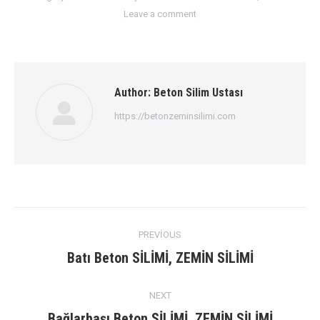
Leave a comment
Author:
Beton Silim Ustası
https://betonzeminsilimi.com
Post
PREVIOUS
navigation
Previous
Batı Beton SİLİMİ, ZEMİN SİLİMİ
post:
NEXT
Next
Bağlarbaşı Beton SİLİMİ, ZEMİN SİLİMİ