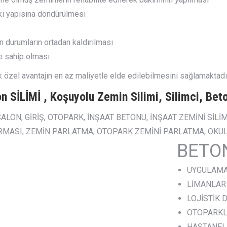
i yapısına döndürülmesi
 durumların ortadan kaldırılması
e sahip olması
özel avantajın en az maliyetle elde edilebilmesini sağlamaktadır
n SİLİMİ , Koşuyolu Zemin Silimi, Silimci, Beto
 SALON, GİRİŞ, OTOPARK, İNŞAAT BETONU, İNŞAAT ZEMİNİ SİL
FİRMASI, ZEMİN PARLATMA, OTOPARK ZEMİNİ PARLATMA, OKUL,
BETON
UYGULAMA
LİMANLAR
LOJİSTİK
OTOPARK
HASTANEL