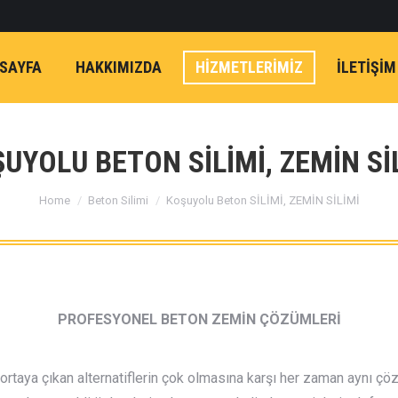
SAYFA
HAKKIMIZDA
HİZMETLERİMİZ
İLETIŞIM
UYOLU BETON SİLİMİ, ZEMİN Sİ
You are here:
Home
Beton Silimi
Koşuyolu Beton SİLİMİ, ZEMİN SİLİMİ
PROFESYONEL BETON ZEMİN ÇÖZÜMLERİ
aya çıkan alternatiflerin çok olmasına karşı her zaman aynı çöz