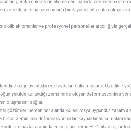
unları gerekli önlemlerin alınmaması halinde zeminlerin deforme,
ri zeminlerin daha uzun ömürlü bir dayanıklılığa sahip olmalarını
nolojik ekipmanlar ve profesyonel personeller aracılığıyla gerçe
kendine özgü avantajları ve faydaları bulunmaktadır. Özellikle yoğu
ın yoğun şekilde kullandığı zeminlerde oluşan deformasyonlara yön
nin oluşmasını sağlar.
min çözümleri hemen her alanda kullanılmaya uygundur. Yaşam alanl
da beton zeminlerin deformasyonundan kaynaklanan sorunlara karş
eknolojik cihazlar arasında en ön plana çıkan HTG cihazları, bet