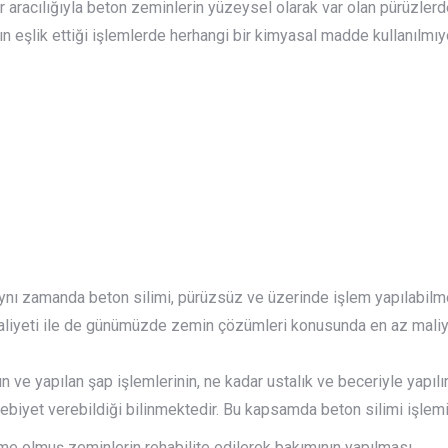
 aracılığıyla beton zeminlerin yüzeysel olarak var olan pürüzlerd
ın eşlik ettiği işlemlerde herhangi bir kimyasal madde kullanılmı
 Aynı zamanda beton silimi, pürüzsüz ve üzerinde işlem yapılabil
aliyeti ile de günümüzde zemin çözümleri konusunda en az maliyet
e yapılan şap işlemlerinin, ne kadar ustalık ve beceriyle yapılır
biyet verebildiği bilinmektedir. Bu kapsamda beton silimi işlemi
me olmuş zeminlerin rehabilite edilerek bakımının yapılması