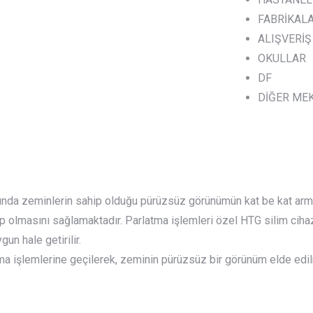
FABRİKAL
ALIŞVERİŞ
OKULLAR
DF
DİĞER ME
nda zeminlerin sahip olduğu pürüzsüz görünümün kat be kat arma
olmasını sağlamaktadır. Parlatma işlemleri özel HTG silim cihazla
n hale getirilir.
tma işlemlerine geçilerek, zeminin pürüzsüz bir görünüm elde edil