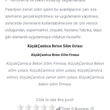
Temizleme ve bakım kolaylığı sağlamaktadır.
Paledyen zemin silim işlemi bu avantajlarının yanı sıra
işlemlerin gerçekleştirilmesi ve uygulamanın yapılması
sürecinde zeminlerin kullanılabilmesine de izin veriyor
olduğundan; süpermarket, otopark, hastane, fabrika, depo
gibi alanlarda uygulanmaya oldukça müsaittir.
KüçükÇamlıca Beton Silim Ustası
KüçükÇamlıca Beton Silim Firması
KüçükÇamlıca Beton Silim Firması, KüçükÇamlıca Beton
silim ustası, KüçükÇamlıca silim ustası, KüçükÇamlıca
silimci, KüçükÇamlıca zemin silim ustası, KüçükÇamlıca
beton silim firması.
Click to rate this post!
[Total:
0
Average:
0
]