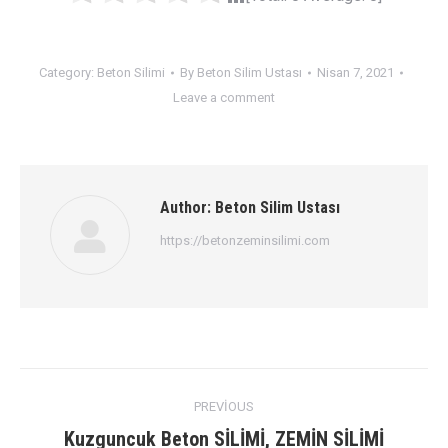
Category:
Beton Silimi
By
Beton Silim Ustası
Nisan 7, 2021
Leave a comment
Author:
Beton Silim Ustası
https://betonzeminsilimi.com
Post
PREVIOUS
navigation
Previous
Kuzguncuk Beton SİLİMİ, ZEMİN SİLİMİ