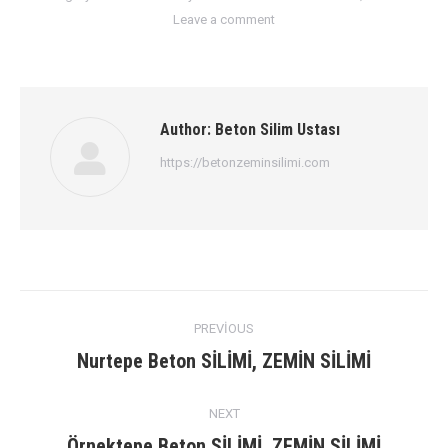
Leave a comment
Author:
Beton Silim Ustası
https://betonzeminsilimi.com
Post
PREVIOUS
navigation
Previous
Nurtepe Beton SİLİMİ, ZEMİN SİLİMİ
post:
NEXT
Next
Örnektepe Beton SİLİMİ, ZEMİN SİLİMİ