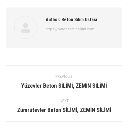
Author:
Beton Silim Ustası
https://betonzeminsilimi.com
Post
PREVIOUS
navigation
Previous
Yüzevler Beton SİLİMİ, ZEMİN SİLİMİ
post:
NEXT
Next
Zümrütevler Beton SİLİMİ, ZEMİN SİLİMİ
post: