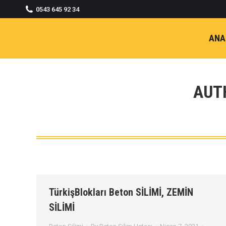
0543 645 92 34
ANA
AUT
TürkişBlokları Beton SİLİMİ, ZEMİN
SİLİMİ