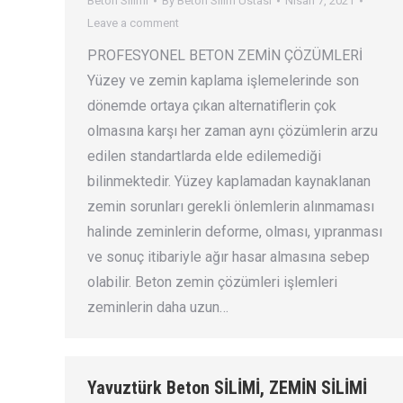
Beton Silimi
By
Beton Silim Ustası
Nisan 7, 2021
Leave a comment
PROFESYONEL BETON ZEMİN ÇÖZÜMLERİ
Yüzey ve zemin kaplama işlemelerinde son
dönemde ortaya çıkan alternatiflerin çok
olmasına karşı her zaman aynı çözümlerin arzu
edilen standartlarda elde edilemediği
bilinmektedir. Yüzey kaplamadan kaynaklanan
zemin sorunları gerekli önlemlerin alınmaması
halinde zeminlerin deforme, olması, yıpranması
ve sonuç itibariyle ağır hasar almasına sebep
olabilir. Beton zemin çözümleri işlemleri
zeminlerin daha uzun…
Yavuztürk Beton SİLİMİ, ZEMİN SİLİMİ