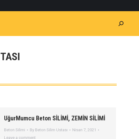
STASI
UğurMumcu Beton SİLİMİ, ZEMİN SİLİMİ
Beton Silimi
By
Beton Silim Ustası
Nisan 7, 2021
Leave a comment