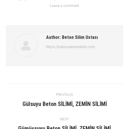
Leave a comment
Author:
Beton Silim Ustası
https://betonzeminsilimi.com
Post
PREVIOUS
navigation
Previous
Gülsuyu Beton SİLİMİ, ZEMİN SİLİMİ
post:
NEXT
Next
Gümüşsuyu Beton SİLİMİ, ZEMİN SİLİMİ