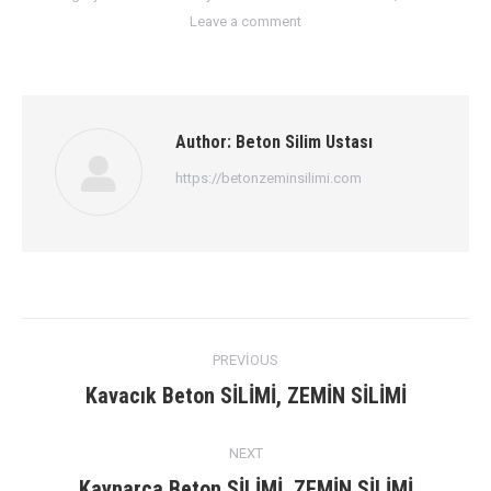
Leave a comment
Author:
Beton Silim Ustası
https://betonzeminsilimi.com
Post
PREVIOUS
navigation
Previous
Kavacık Beton SİLİMİ, ZEMİN SİLİMİ
post:
NEXT
Next
Kaynarca Beton SİLİMİ, ZEMİN SİLİMİ