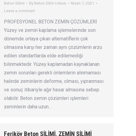
Beton Silimi
By
Beton Silim Ustası
Nisan 7, 2021
Leave a comment
PROFESYONEL BETON ZEMİN ÇÖZÜMLERİ
Yüzey ve zemin kaplama işlemelerinde son
dönemde ortaya çıkan alternatiflerin çok
olmasına karşı her zaman aynı çözümlerin arzu
edilen standartlarda elde edilemediği
bilinmektedir. Yüzey kaplamadan kaynaklanan
zemin sorunları gerekli önlemlerin alınmaması
halinde zeminlerin deforme, olması, yıpranması
ve sonuç itibariyle ağır hasar almasına sebep
olabilir. Beton zemin çözümleri işlemleri
zeminlerin daha uzun…
Feriköy Beton SİLİMİ, ZEMİN SİLİMİ