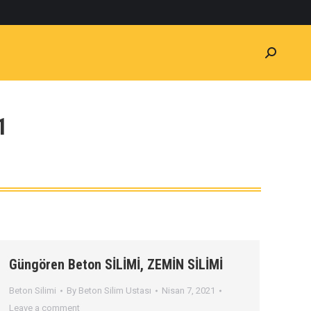
1
Güngören Beton SİLİMİ, ZEMİN SİLİMİ
Beton Silimi
By
Beton Silim Ustası
Nisan 7, 2021
Leave a comment