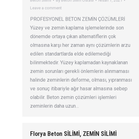
Beton Silimi
By
Beton Silim Ustası
Nisan 7, 2021
Leave a comment
PROFESYONEL BETON ZEMİN ÇÖZÜMLERİ
Yüzey ve zemin kaplama işlemelerinde son
dönemde ortaya çıkan alternatiflerin çok
olmasına karşı her zaman aynı çözümlerin arzu
edilen standartlarda elde edilemediği
bilinmektedir. Yüzey kaplamadan kaynaklanan
zemin sorunları gerekli önlemlerin alınmaması
halinde zeminlerin deforme, olması, yıpranması
ve sonuç itibariyle ağır hasar almasına sebep
olabilir. Beton zemin çözümleri işlemleri
zeminlerin daha uzun…
Florya Beton SİLİMİ, ZEMİN SİLİMİ