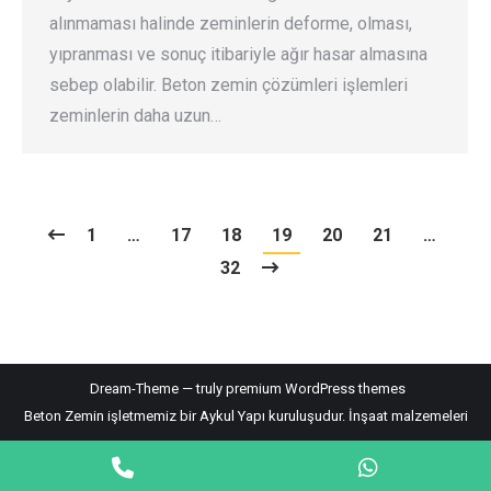
alınmaması halinde zeminlerin deforme, olması,
yıpranması ve sonuç itibariyle ağır hasar almasına
sebep olabilir. Beton zemin çözümleri işlemleri
zeminlerin daha uzun…
1
…
17
18
19
20
21
…
32
Dream-Theme — truly
premium WordPress themes
Beton Zemin işletmemiz bir Aykul Yapı kuruluşudur.
İnşaat malzemeleri