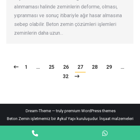
alınmaması halinde zeminlerin deforme, olması,
yıpranması ve sonuç itibariyle ağır hasar almasına
sebep olabilir. Beton zemin çözümleri işlemleri
zeminlerin daha uzun…
1
…
25
26
27
28
29
…
32
Dream-Theme — truly
premium WordPress themes
Beton Zemin işletmemiz bir Aykul Yapı kuruluşudur.
İnşaat malzemeleri