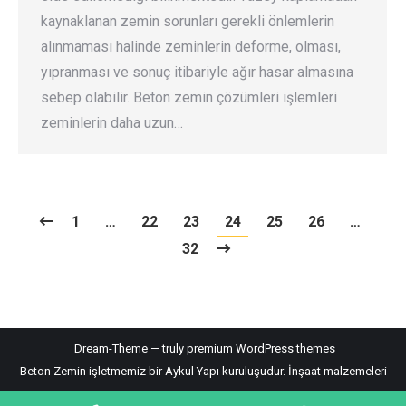
kaynaklanan zemin sorunları gerekli önlemlerin
alınmaması halinde zeminlerin deforme, olması,
yıpranması ve sonuç itibariyle ağır hasar almasına
sebep olabilir. Beton zemin çözümleri işlemleri
zeminlerin daha uzun…
1
…
22
23
24
25
26
…
32
Dream-Theme — truly
premium WordPress themes
Beton Zemin işletmemiz bir Aykul Yapı kuruluşudur.
İnşaat malzemeleri