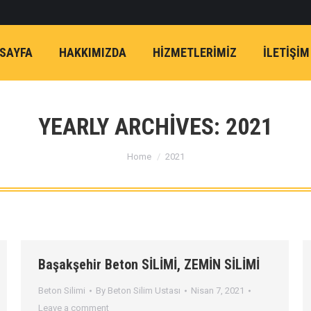
SAYFA
HAKKIMIZDA
HİZMETLERİMİZ
İLETIŞIM
YEARLY ARCHIVES:
2021
You are here:
Home
2021
Başakşehir Beton SİLİMİ, ZEMİN SİLİMİ
Beton Silimi
By
Beton Silim Ustası
Nisan 7, 2021
Leave a comment