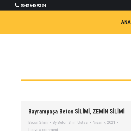
0543 645 92 34
ANA
Bayrampaşa Beton SİLİMİ, ZEMİN SİLİMİ
Beton Silimi
By
Beton Silim Ustası
Nisan 7, 2021
Leave a comment