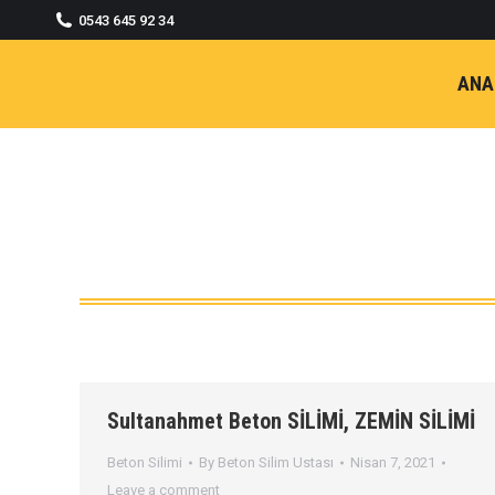
0543 645 92 34
ANA
Sultanahmet Beton SİLİMİ, ZEMİN SİLİMİ
Beton Silimi
By
Beton Silim Ustası
Nisan 7, 2021
Leave a comment