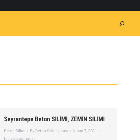
Seyrantepe Beton SİLİMİ, ZEMİN SİLİMİ
Beton Silimi
By
Beton Silim Ustası
Nisan 7, 2021
Leave a comment