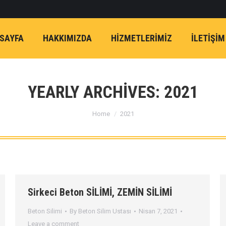
SAYFA
HAKKIMIZDA
HİZMETLERİMİZ
İLETIŞIM
YEARLY ARCHIVES:
2021
You are here:
Home
2021
Sirkeci Beton SİLİMİ, ZEMİN SİLİMİ
Beton Silimi
By
Beton Silim Ustası
Nisan 7, 2021
Leave a comment