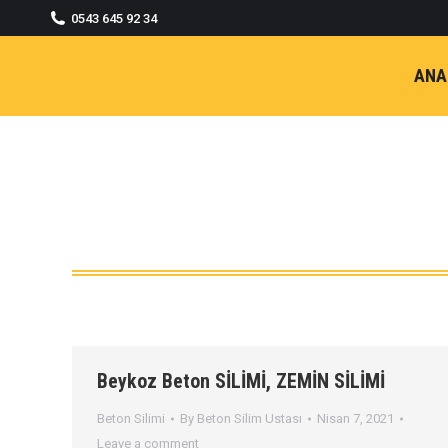
0543 645 92 34
ANA
Beykoz Beton SİLİMİ, ZEMİN SİLİMİ
Beton Silimi
By
Beton Silim Ustası
Nisan 7, 2021
Leave a comment