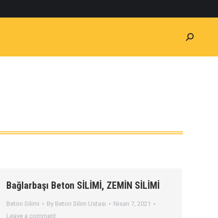
Bağlarbaşı Beton SİLİMİ, ZEMİN SİLİMİ
Beton Silimi
By
Beton Silim Ustası
Nisan 7, 2021
Leave a comment