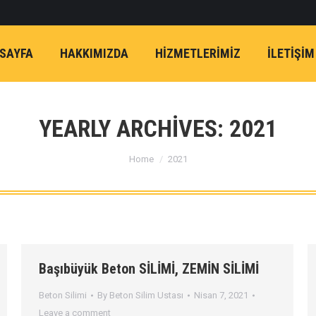
SAYFA
HAKKIMIZDA
HİZMETLERİMİZ
İLETIŞIM
YEARLY ARCHIVES:
2021
You are here:
Home
2021
Başıbüyük Beton SİLİMİ, ZEMİN SİLİMİ
Beton Silimi
By
Beton Silim Ustası
Nisan 7, 2021
Leave a comment