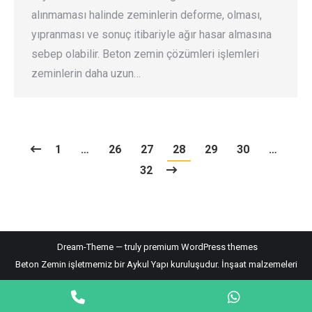
alınmaması halinde zeminlerin deforme, olması,
yıpranması ve sonuç itibariyle ağır hasar almasına
sebep olabilir. Beton zemin çözümleri işlemleri
zeminlerin daha uzun…
1
…
26
27
28
29
30
…
32
Dream-Theme — truly
premium WordPress themes
Beton Zemin işletmemiz bir Aykul Yapı kuruluşudur.
İnşaat malzemeleri